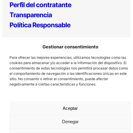
Perfil del contratante
Transparencia
Política Responsable
Gestionar consentimiento
Para ofrecer las mejores experiencias, utilizamos tecnologías como las
cookies para almacenar y/o acceder a la información del dispositivo. El
consentimiento de estas tecnologías nos permitirá procesar datos como
el comportamiento de navegación o las identificaciones únicas en este
Los Prados, 121 – 33203 Gijón
sitio. No consentir o retirar el consentimiento, puede afectar
negativamente a ciertas características y funciones.
985 185 577 – info@laboralcentrodearte.org
Contacto
Canal Interno
Aceptar
Aviso Legal
Denegar
Política de privacidad