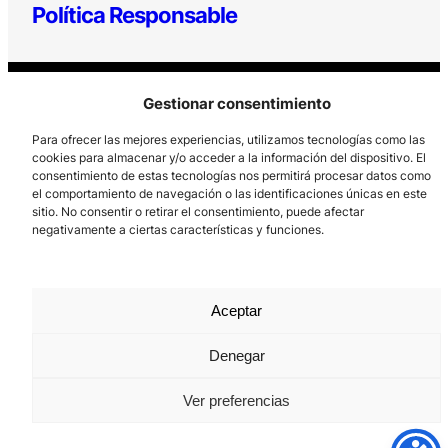
Política Responsable
Gestionar consentimiento
Para ofrecer las mejores experiencias, utilizamos tecnologías como las
cookies para almacenar y/o acceder a la información del dispositivo. El
consentimiento de estas tecnologías nos permitirá procesar datos como
Los Prados, 121 – 33203 Gijón
el comportamiento de navegación o las identificaciones únicas en este
sitio. No consentir o retirar el consentimiento, puede afectar
985 185 577 – info@laboralcentrodearte.org
negativamente a ciertas características y funciones.
Contacto
Canal Interno
Aceptar
Aviso Legal
Denegar
Política de privacidad
Ver preferencias
Política de Cookies