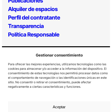
Publicaciones
Alquiler de espacios
Perfil del contratante
Transparencia
Política Responsable
Gestionar consentimiento
Para ofrecer las mejores experiencias, utilizamos tecnologías como las
cookies para almacenar y/o acceder a la información del dispositivo. El
consentimiento de estas tecnologías nos permitirá procesar datos como
el comportamiento de navegación o las identificaciones únicas en este
Los Prados, 121 – 33203 Gijón
sitio. No consentir o retirar el consentimiento, puede afectar
985 185 577 – info@laboralcentrodearte.org
negativamente a ciertas características y funciones.
Contacto
Canal Interno
Aceptar