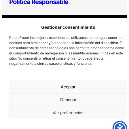
Política Responsable
Gestionar consentimiento
Para ofrecer las mejores experiencias, utilizamos tecnologías como las
cookies para almacenar y/o acceder a la información del dispositivo. El
consentimiento de estas tecnologías nos permitirá procesar datos como
Los Prados, 121 – 33203 Gijón
el comportamiento de navegación o las identificaciones únicas en este
sitio. No consentir o retirar el consentimiento, puede afectar
985 185 577 – info@laboralcentrodearte.org
negativamente a ciertas características y funciones.
Contacto
Canal Interno
Aceptar
Aviso Legal
Denegar
Política de privacidad
Ver preferencias
Política de Cookies