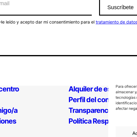
He leído y acepto dar mi consentimiento para el
tratamiento de dato
Para ofrecer
 centro
Alquiler de espacios
almacenar y/
tecnologías 
Perfil del contratante
identificaci
afectar nega
igo/a
Transparencia
iones
Política Responsable
Ac