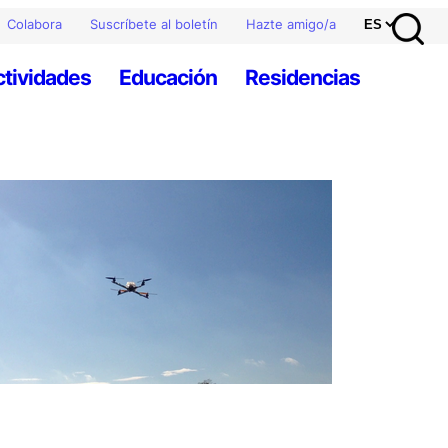
Colabora
Suscríbete al boletín
Hazte amigo/a
ctividades
Educación
Residencias