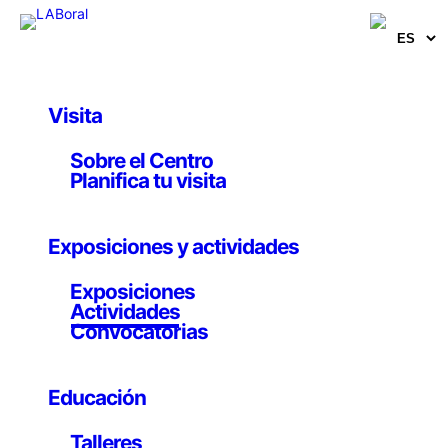
Visita
Actividades
, 
Taller profesional
Sobre el Centro
Fabricación de
Planifica tu visita
cabezas binaurales
Exposiciones y actividades
para grabaciones
sonoras de campo
Exposiciones
Actividades
Convocatorias
Hasta el 3 junio 2023
Educación
Talleres