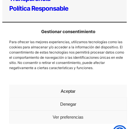
Política Responsable
Gestionar consentimiento
Para ofrecer las mejores experiencias, utilizamos tecnologías como las
cookies para almacenar y/o acceder a la información del dispositivo. El
consentimiento de estas tecnologías nos permitirá procesar datos como
el comportamiento de navegación o las identificaciones únicas en este
Los Prados, 121 – 33203 Gijón
sitio. No consentir o retirar el consentimiento, puede afectar
985 185 577 – info@laboralcentrodearte.org
negativamente a ciertas características y funciones.
Contacto
Canal Interno
Aceptar
Aviso Legal
Denegar
Política de privacidad
Ver preferencias
Política de Cookies