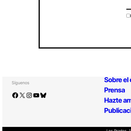
Sobre el
Síguenos
Prensa
Facebook
X
Instagram
YouTube
Bluesky
Hazte am
Publicac
Los Prados, 