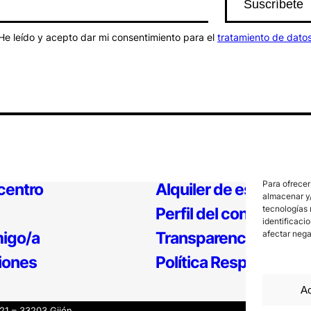
He leído y acepto dar mi consentimiento para el
tratamiento de dato
Para ofrecer
 centro
Alquiler de espacios
almacenar y/
tecnologías 
Perfil del contratante
identificaci
afectar nega
igo/a
Transparencia
iones
Política Responsable
Ac
121 – 33203 Gijón