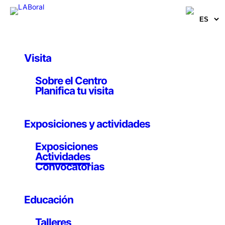
Visita
Actividades
Sobre el Centro
Programa de
Planifica tu visita
actividades: Materia
Exposiciones y actividades
prima
Exposiciones
Actividades
Convocatorias
Hasta el 8 mayo 2016
Educación
Materia prima
es un laboratorio ciudadano que aglutina
Talleres