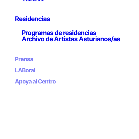
arte, ciencia y tecnología con el objetivo de generar un
espacio donde la producción artística y la investigación
científica confluyan, dotando al público de las claves y
Residencias
las herramientas necesarias para la reflexión, la
experimentación y el uso crítico y creativo de la
Programas de residencias
Archivo de Artistas Asturianos/as
tecnología.
Los proyectos artísticos expuestos y el programa de
Prensa
actividades tienen como objetivo fundamental que el
público experimente los procesos de vinculación entre
LABoral
arte y ciencia en tres niveles:
Apoya al Centro
Talleres prácticos sobre herramientas y enfoques
científicos basados en la filosofía DIY y el código
abierto
Actividades de reflexión y divulgación a partir de
los proyectos artísticos de la exposición
Espacio abierto al público general en forma de
laboratorio en el que el público puede
experimentar con máquinas e investigar