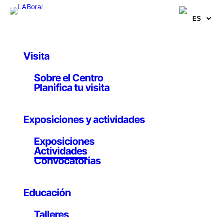
Visita
Actividades
Sobre el Centro
Pensar los derechos
Planifica tu visita
culturales desde el
Exposiciones y actividades
territorio
Exposiciones
Actividades
Una mirada a los Derechos Culturales desde el
Convocatorias
contexto asturiano, con Jazmín Beirak
27 enero 2026
Educación
Talleres