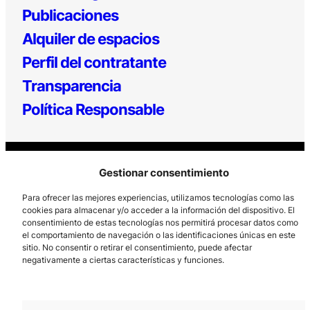
Publicaciones
Alquiler de espacios
Perfil del contratante
Transparencia
Política Responsable
Gestionar consentimiento
Para ofrecer las mejores experiencias, utilizamos tecnologías como las
cookies para almacenar y/o acceder a la información del dispositivo. El
consentimiento de estas tecnologías nos permitirá procesar datos como
Los Prados, 121 – 33203 Gijón
el comportamiento de navegación o las identificaciones únicas en este
985 185 577 – info@laboralcentrodearte.org
sitio. No consentir o retirar el consentimiento, puede afectar
negativamente a ciertas características y funciones.
Contacto
Canal Interno