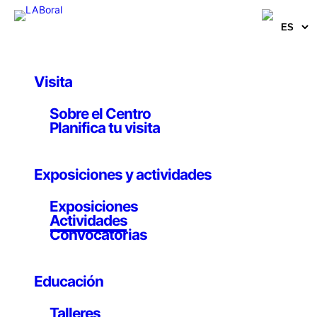
Visita
Actividades
Sobre el Centro
ONCE – Visita
Planifica tu visita
Datascape
Exposiciones y actividades
Exposiciones
22 mayo 2014
Actividades
Convocatorias
En esta ocasión recorreremos
Datascape
, exposición
Educación
que propone una revisión de cómo abordan los
artistas contemporáneos el género del paisaje. Su
Talleres