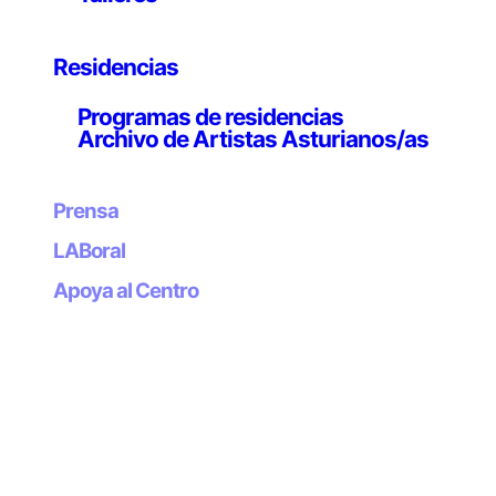
título, que funde los vocablos Datos (data) y Paisaje
(landscape), sugiere que, en estos momentos, los
Residencias
artistas han integrado las diversas fuentes
susceptibles de constituir sistemas de representación
Programas de residencias
de múltiples capas, desde lo más clásico a lo más
Archivo de Artistas Asturianos/as
tecnológico.
Prensa
LABoral
Apoya al Centro
Organiza