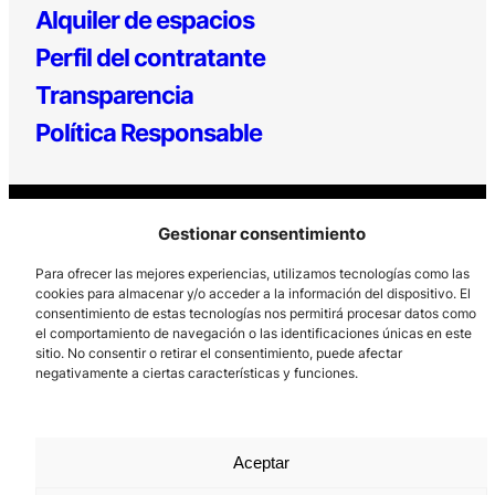
Alquiler de espacios
Perfil del contratante
Transparencia
Política Responsable
Gestionar consentimiento
Para ofrecer las mejores experiencias, utilizamos tecnologías como las
cookies para almacenar y/o acceder a la información del dispositivo. El
consentimiento de estas tecnologías nos permitirá procesar datos como
Los Prados, 121 – 33203 Gijón
el comportamiento de navegación o las identificaciones únicas en este
sitio. No consentir o retirar el consentimiento, puede afectar
985 185 577 – info@laboralcentrodearte.org
negativamente a ciertas características y funciones.
Contacto
Canal Interno
Aceptar
Aviso Legal