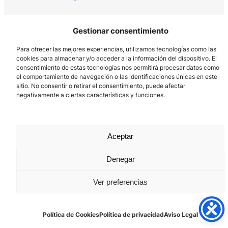
Gestionar consentimiento
Para ofrecer las mejores experiencias, utilizamos tecnologías como las
cookies para almacenar y/o acceder a la información del dispositivo. El
consentimiento de estas tecnologías nos permitirá procesar datos como
el comportamiento de navegación o las identificaciones únicas en este
Los Prados, 121 – 33203 Gijón
sitio. No consentir o retirar el consentimiento, puede afectar
negativamente a ciertas características y funciones.
985 185 577 – info@laboralcentrodearte.org
Contacto
Canal Interno
Aceptar
Aviso Legal
Denegar
Política de privacidad
Ver preferencias
Política de Cookies
Política de Cookies
Política de privacidad
Aviso Legal