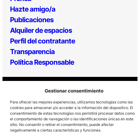
Hazte amigo/a
Publicaciones
Alquiler de espacios
Perfil del contratante
Transparencia
Política Responsable
Gestionar consentimiento
Para ofrecer las mejores experiencias, utilizamos tecnologías como las
cookies para almacenar y/o acceder a la información del dispositivo. El
consentimiento de estas tecnologías nos permitirá procesar datos como
Los Prados, 121 – 33203 Gijón
el comportamiento de navegación o las identificaciones únicas en este
985 185 577 – info@laboralcentrodearte.org
sitio. No consentir o retirar el consentimiento, puede afectar
negativamente a ciertas características y funciones.
Contacto