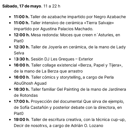
Sábado, 17 de mayo
. 11 a 22 h
11:00 h.
Taller de azabache impartido por Negro Azabache
11:00 h.
Taller intensivo de cerámica «Tierra Salvaje»
impartido por Agustina Palacios Machado.
12:00 h.
Mesa redonda:
Moces que creen n´Asturies
, en
Plat0
12:30 h.
Taller de Joyería en cerámica, de la mano de Lady
Selva
1
3:30 h.
Sesión DJ Les Greques – Exterior
16:00 h.
Taller collage existencial «Berza, Papel y Tijera»,
de la mano de La Berza que arrastro
16:00 h
. Taller
cómics y storytelling
,
a cargo de Perla
AbuGhosh Aguad
16:30 h.
Taller familiar Gel Painting de la mano de Jardinera
de Rotondas
17:00 h.
Proyección del documental
Que sirva de ejemplo
,
de Sofía Castañón y posterior debate con la directora, en
Plat0
19:00 h
. Taller de escritura creativa, con la técnica cup-up,
Decir de nosotrxs, a cargo de Adrián O. Lozano