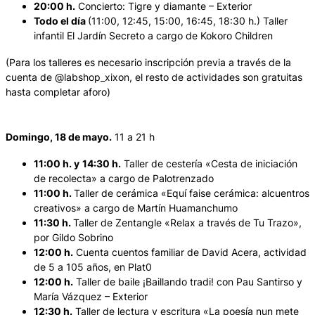
20:00 h.
Concierto: Tigre y diamante – Exterior
Todo el día
(11:00, 12:45, 15:00, 16:45, 18:30 h.) Taller
infantil El Jardín Secreto a cargo de Kokoro Children
(Para los talleres es necesario inscripción previa a través de la
cuenta de @labshop_xixon, el resto de actividades son gratuitas
hasta completar aforo)
Domingo, 18 de mayo.
11 a 21 h
11:00 h. y
14:30 h.
Taller de cestería «Cesta de iniciación
de recolecta» a cargo de Palotrenzado
11:00 h.
Taller de cerámica «Equí faise cerámica: alcuentros
creativos» a cargo de Martín Huamanchumo
11:30 h.
Taller de Zentangle «Relax a través de Tu Trazo»,
por Gildo Sobrino
12:00 h.
Cuenta cuentos familiar de David Acera, actividad
de 5 a 105 años, en Plat0
12:00 h.
Taller de baile ¡Baillando tradi! con Pau Santirso y
María Vázquez – Exterior
12:30 h.
Taller de lectura y escritura «La poesía nun mete