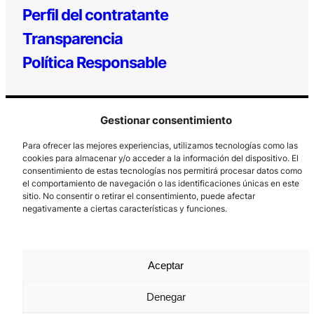
Perfil del contratante
Transparencia
Política Responsable
Gestionar consentimiento
Para ofrecer las mejores experiencias, utilizamos tecnologías como las
cookies para almacenar y/o acceder a la información del dispositivo. El
consentimiento de estas tecnologías nos permitirá procesar datos como
el comportamiento de navegación o las identificaciones únicas en este
Los Prados, 121 – 33203 Gijón
sitio. No consentir o retirar el consentimiento, puede afectar
985 185 577 – info@laboralcentrodearte.org
negativamente a ciertas características y funciones.
Contacto
Canal Interno
Aceptar
Aviso Legal
Denegar
Política de privacidad