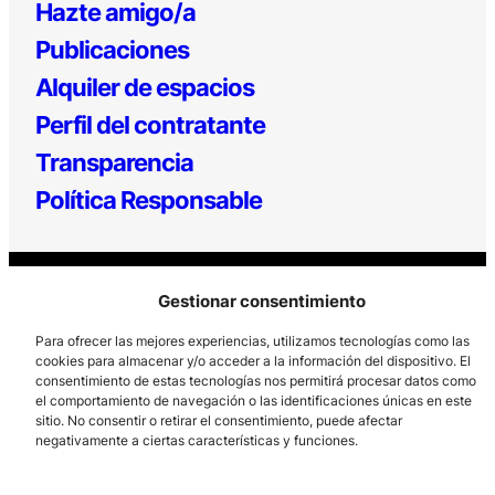
Hazte amigo/a
Publicaciones
Alquiler de espacios
Perfil del contratante
Transparencia
Política Responsable
Gestionar consentimiento
Para ofrecer las mejores experiencias, utilizamos tecnologías como las
cookies para almacenar y/o acceder a la información del dispositivo. El
consentimiento de estas tecnologías nos permitirá procesar datos como
Los Prados, 121 – 33203 Gijón
el comportamiento de navegación o las identificaciones únicas en este
sitio. No consentir o retirar el consentimiento, puede afectar
985 185 577 – info@laboralcentrodearte.org
negativamente a ciertas características y funciones.
Contacto