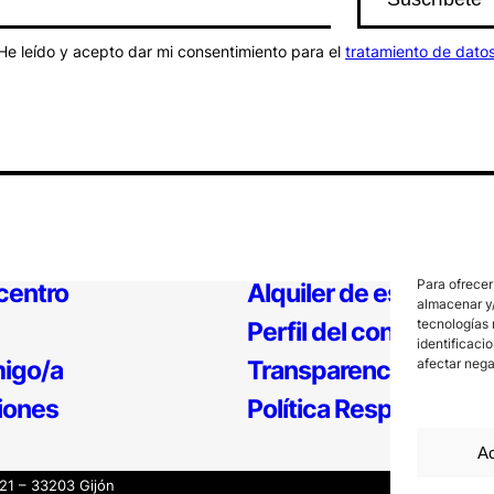
He leído y acepto dar mi consentimiento para el
tratamiento de dato
Para ofrecer
 centro
Alquiler de espacios
almacenar y/
tecnologías 
Perfil del contratante
identificaci
igo/a
Transparencia
afectar nega
iones
Política Responsable
Ac
121 – 33203 Gijón