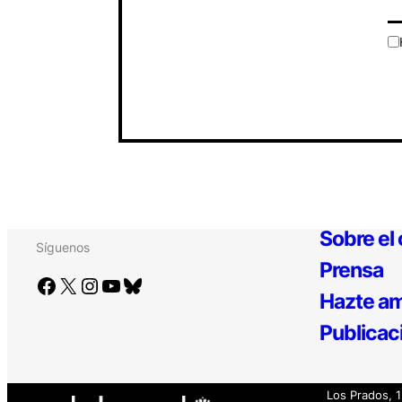
Sobre el
Síguenos
Prensa
Facebook
X
Instagram
YouTube
Bluesky
Hazte am
Publicac
Los Prados, 