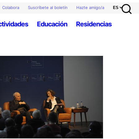
Colabora
Suscríbete al boletín
Hazte amigo/a
ctividades
Educación
Residencias