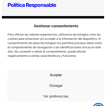
Política Responsable
Gestionar consentimiento
Para ofrecer las mejores experiencias, utilizamos tecnologías como las
cookies para almacenar y/o acceder a la información del dispositivo. El
consentimiento de estas tecnologías nos permitirá procesar datos como
Los Prados, 121 – 33203 Gijón
el comportamiento de navegación o las identificaciones únicas en este
sitio. No consentir o retirar el consentimiento, puede afectar
985 185 577 – info@laboralcentrodearte.org
negativamente a ciertas características y funciones.
Contacto
Canal Interno
Aceptar
Aviso Legal
Denegar
Política de privacidad
Ver preferencias
Política de Cookies