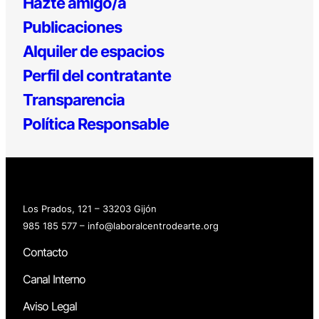
Hazte amigo/a
Publicaciones
Alquiler de espacios
Perfil del contratante
Transparencia
Política Responsable
Los Prados, 121 – 33203 Gijón
985 185 577 – info@laboralcentrodearte.org
Contacto
Canal Interno
Aviso Legal