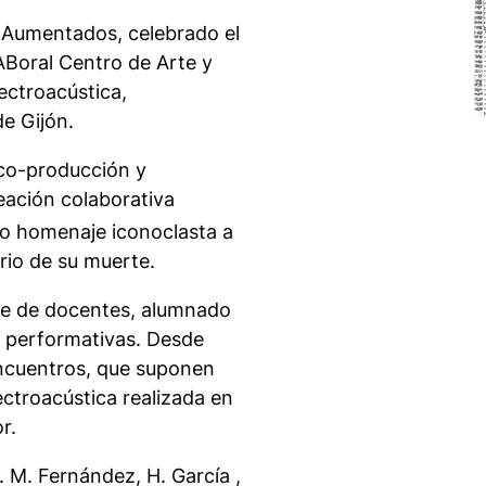
s Aumentados
, celebrado el
ABoral Centro de Arte y
ectroacústica,
e Gijón.
 co-producción y
reación colaborativa
mo homenaje iconoclasta a
rio de su muerte.
le de docentes, alumnado
es performativas. Desde
encuentros, que suponen
ectroacústica realizada en
r.
. M. Fernández, H. García ,