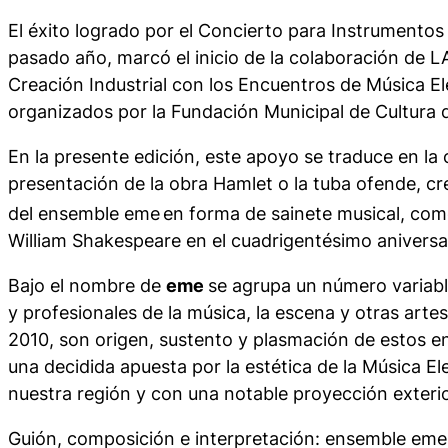
El éxito logrado por el
Concierto para Instrumento
pasado año, marcó el inicio de la colaboración de L
Creación Industrial con los Encuentros de Música El
organizados por la Fundación Municipal de Cultura d
En la presente edición, este apoyo se traduce en la
presentación de la obra
Hamlet o la tuba ofende
, c
del
ensemble eme
en forma de sainete musical, co
William Shakespeare en el cuadrigentésimo aniversa
Bajo el nombre de
e
m
e
se agrupa un número variab
y profesionales de la música, la escena y otras art
2010, son origen, sustento y plasmación de estos 
una decidida apuesta por la estética de la Música El
nuestra región y con una notable proyección exterio
Guión, composición e interpretación:
ensemble
em
e