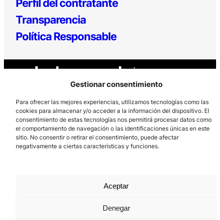
Perfil del contratante
Transparencia
Política Responsable
Gestionar consentimiento
Para ofrecer las mejores experiencias, utilizamos tecnologías como las
cookies para almacenar y/o acceder a la información del dispositivo. El
consentimiento de estas tecnologías nos permitirá procesar datos como
Los Prados, 121 – 33203 Gijón
el comportamiento de navegación o las identificaciones únicas en este
985 185 577 – info@laboralcentrodearte.org
sitio. No consentir o retirar el consentimiento, puede afectar
negativamente a ciertas características y funciones.
Contacto
Canal Interno
Aceptar
Aviso Legal
Política de privacidad
Denegar