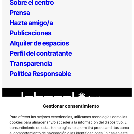
Sobre el centro
Prensa
Hazte amigo/a
Publicaciones
Alquiler de espacios
Perfil del contratante
Transparencia
Política Responsable
Gestionar consentimiento
Para ofrecer las mejores experiencias, utilizamos tecnologías como las
cookies para almacenar y/o acceder a la información del dispositivo. El
Los Prados, 121 – 33203 Gijón
consentimiento de estas tecnologías nos permitirá procesar datos como
el comportamiento de navegación o las identificaciones únicas en este
985 185 577 – info@laboralcentrodearte.org