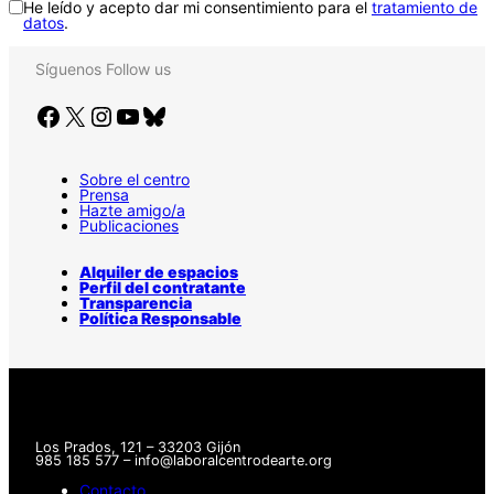
He leído y acepto dar mi consentimiento para el
tratamiento de
datos
.
Síguenos
Follow us
Facebook
X
Instagram
YouTube
Bluesky
Sobre el centro
Prensa
Hazte amigo/a
Publicaciones
Alquiler de espacios
Perfil del contratante
Transparencia
Política Responsable
Los Prados, 121 – 33203 Gijón
985 185 577 – info@laboralcentrodearte.org
Contacto