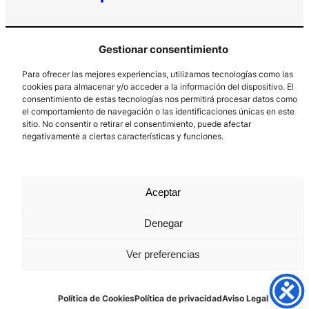
Gestionar consentimiento
Para ofrecer las mejores experiencias, utilizamos tecnologías como las
cookies para almacenar y/o acceder a la información del dispositivo. El
consentimiento de estas tecnologías nos permitirá procesar datos como
el comportamiento de navegación o las identificaciones únicas en este
Los Prados, 121 – 33203 Gijón
sitio. No consentir o retirar el consentimiento, puede afectar
985 185 577 – info@laboralcentrodearte.org
negativamente a ciertas características y funciones.
Contacto
Canal Interno
Aceptar
Aviso Legal
Denegar
Política de privacidad
Ver preferencias
Política de Cookies
Política de Cookies
Política de privacidad
Aviso Legal