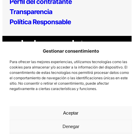
Perfil del contratante
Transparencia
Política Responsable
Gestionar consentimiento
Para ofrecer las mejores experiencias, utilizamos tecnologías como las
cookies para almacenar y/o acceder a la información del dispositivo. El
consentimiento de estas tecnologías nos permitirá procesar datos como
Los Prados, 121 – 33203 Gijón
el comportamiento de navegación o las identificaciones únicas en este
985 185 577 – info@laboralcentrodearte.org
sitio. No consentir o retirar el consentimiento, puede afectar
negativamente a ciertas características y funciones.
Contacto
Canal Interno
Aceptar
Aviso Legal
Política de privacidad
Denegar