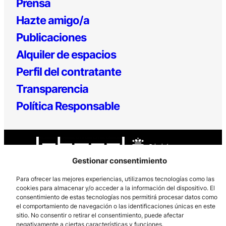
Prensa
Hazte amigo/a
Publicaciones
Alquiler de espacios
Perfil del contratante
Transparencia
Política Responsable
Gestionar consentimiento
Para ofrecer las mejores experiencias, utilizamos tecnologías como las
cookies para almacenar y/o acceder a la información del dispositivo. El
Los Prados, 121 – 33203 Gijón
consentimiento de estas tecnologías nos permitirá procesar datos como
el comportamiento de navegación o las identificaciones únicas en este
985 185 577 – info@laboralcentrodearte.org
sitio. No consentir o retirar el consentimiento, puede afectar
Contacto
negativamente a ciertas características y funciones.