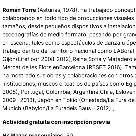
Román Torre
(Asturias, 1978), ha trabajado concept
colaborando en todo tipo de producciones visuales e
tamaños, desde pequeños dispositivos a instalacione
escenografías de medio formato, pasando por gran
en escena, tales como espectáculos de danza u óp
trabajo dentro del territorio nacional como LABoral
Gijón(Lifefloor 2008-2012),Reina Sofía y Matadero 
Mercat de les Flors enBarcelona (RESET 2016). Tam
ha mostrado sus obras y colaboraciones con otros a
instituciones, museos o teatros de países como Egipt
2008), Portugal, Colombia, Argentina,Chile, Esloven
2009 –2013), Japón en Tokio (Oriestada/La Fura del
Munich (Babylon/La Furadels Baus – 2012) ,
Actividad gratuita con inscripción previa
Nº Plazas presenciales:
30