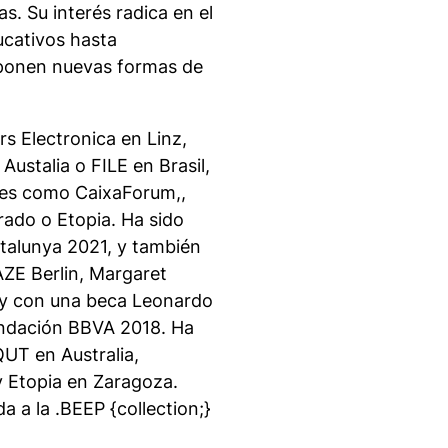
s. Su interés radica en el
ucativos hasta
oponen nuevas formas de
rs Electronica en Linz,
ustalia o FILE en Brasil,
ales como CaixaForum,,
ado o Etopia. Ha sido
talunya 2021, y también
AZE Berlin, Margaret
 y con una beca Leonardo
Fundación BBVA 2018. Ha
QUT en Australia,
y Etopia en Zaragoza.
 a la .BEEP {collection;}