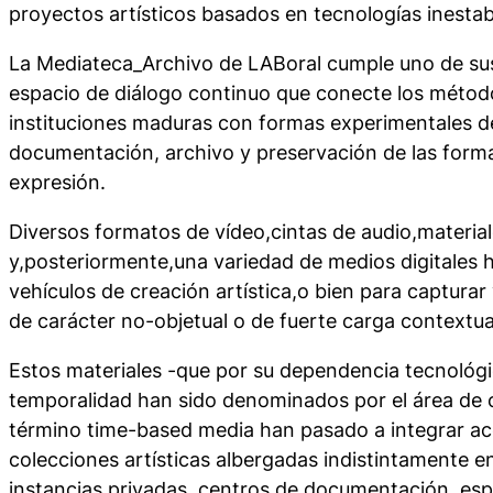
proyectos artísticos basados en tecnologías inesta
La Mediateca_Archivo de LABoral cumple uno de su
espacio de diálogo continuo que conecte los método
instituciones maduras con formas experimentales d
documentación, archivo y preservación de las for
expresión.
Diversos formatos de vídeo,cintas de audio,material
y,posteriormente,una variedad de medios digitales
vehículos de creación artística,o bien para captura
de carácter no-objetual o de fuerte carga contextua
Estos materiales -que por su dependencia tecnológic
temporalidad han sido denominados por el área de 
término
time-based media
han pasado a integrar a
colecciones artísticas albergadas indistintamente e
instancias privadas, centros de documentación, espa