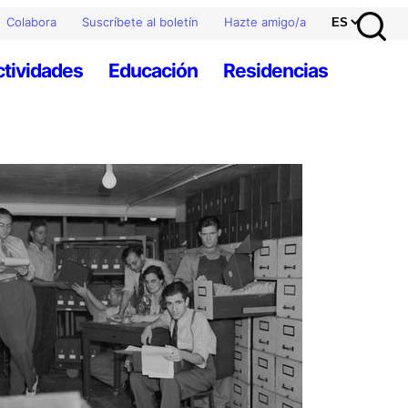
Colabora
Suscríbete al boletín
Hazte amigo/a
ctividades
Educación
Residencias