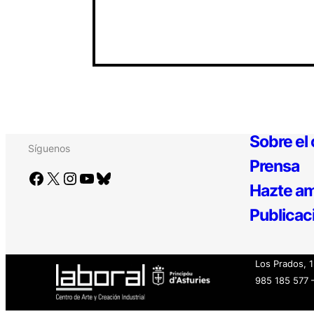
Sobre el
Síguenos
Prensa
Facebook
X
Instagram
YouTube
Bluesky
Hazte am
Publicac
Los Prados, 
985 185 577 