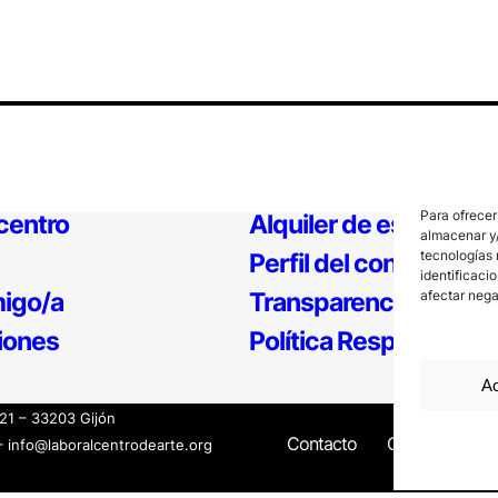
Para ofrecer
 centro
Alquiler de espacios
almacenar y/
tecnologías 
Perfil del contratante
identificaci
igo/a
Transparencia
afectar nega
iones
Política Responsable
Ac
121 – 33203 Gijón
Contacto
Canal Interno
– info@laboralcentrodearte.org