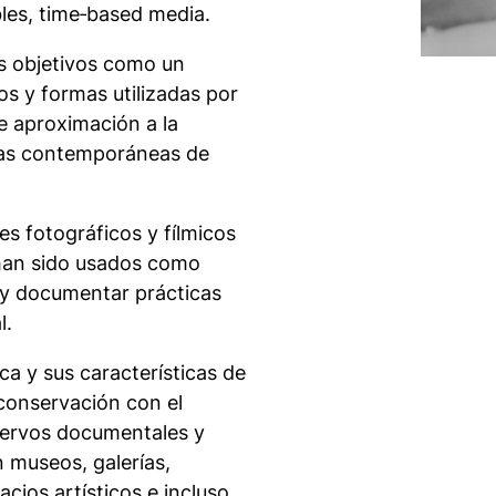
bles,
time‐based media
.
s objetivos como un
s y formas utilizadas por
e aproximación a la
mas contemporáneas de
es fotográficos y fílmicos
 han sido usados como
r y documentar prácticas
l.
a y sus características de
conservación con el
cervos documentales y
n museos, galerías,
cios artísticos e incluso