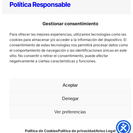
Política Responsable
Gestionar consentimiento
Para ofrecer las mejores experiencias, utilizamos tecnologías como las
cookies para almacenar y/o acceder a la información del dispositivo. El
consentimiento de estas tecnologías nos permitirá procesar datos como
el comportamiento de navegación o las identificaciones únicas en este
sitio. No consentir o retirar el consentimiento, puede afectar
Los Prados, 121 – 33203 Gijón
negativamente a ciertas características y funciones.
985 185 577 – info@laboralcentrodearte.org
Contacto
Aceptar
Canal Interno
Aviso Legal
Denegar
Política de privacidad
Ver preferencias
Política de Cookies
Política de Cookies
Política de privacidad
Aviso Legal