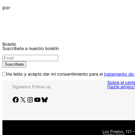
por
Boletín
Suscríbete a nuestro boletín
He leído y acepto dar mi consentimiento para el
tratamiento de
Sobre el cent
Hazte amigo/
Síguenos
Follow us
Facebook
X
Instagram
YouTube
Bluesky
Los Prados, 121 –