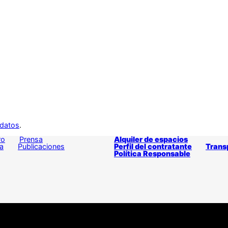
 datos
.
ro
Prensa
Alquiler de espacios
a
Publicaciones
Perfil del contratante
Trans
Política Responsable