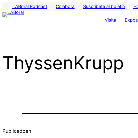
Saltar
LABoral Podcast
Colabora
Suscríbete al boletín
H
al
contenido
Visita
Exposi
ThyssenKrupp
Publicado
en