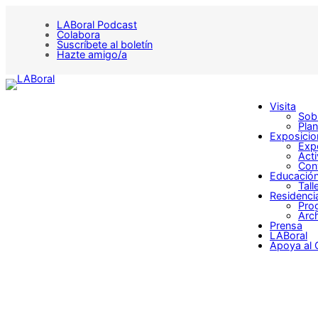
Saltar
al
LABoral Podcast
contenido
Colabora
Suscríbete al boletín
Hazte amigo/a
Visita
Sobr
Plan
Exposicio
Exp
Act
Con
Educació
Tall
Residenci
Pro
Arch
Prensa
LABoral
Apoya al 