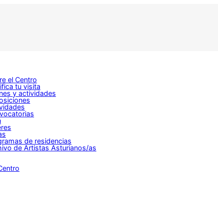
e el Centro
ifica tu visita
nes y actividades
osiciones
ividades
vocatorias
n
eres
as
gramas de residencias
ivo de Artistas Asturianos/as
Centro