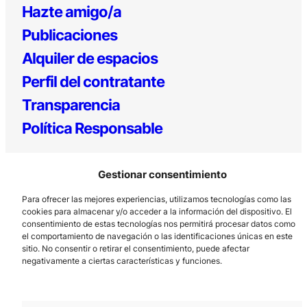
Hazte amigo/a
Publicaciones
Alquiler de espacios
Perfil del contratante
Transparencia
Política Responsable
Gestionar consentimiento
Para ofrecer las mejores experiencias, utilizamos tecnologías como las
cookies para almacenar y/o acceder a la información del dispositivo. El
consentimiento de estas tecnologías nos permitirá procesar datos como
el comportamiento de navegación o las identificaciones únicas en este
Los Prados, 121 – 33203 Gijón
sitio. No consentir o retirar el consentimiento, puede afectar
negativamente a ciertas características y funciones.
985 185 577 – info@laboralcentrodearte.org
Contacto