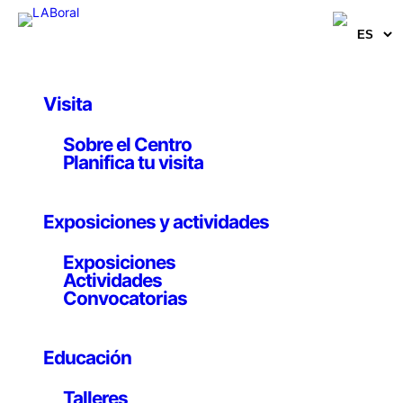
Saltar
al
contenido
Visita
Sobre el Centro
Planifica tu visita
Ricoh
Exposiciones y actividades
Exposiciones
Actividades
Convocatorias
Educación
Publicado
en
Talleres
por