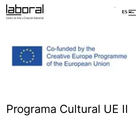
Saltar
al
contenido
Programa Cultural UE II