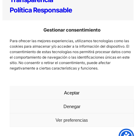
Política Responsable
Gestionar consentimiento
Para ofrecer las mejores experiencias, utilizamos tecnologías como las
cookies para almacenar y/o acceder a la información del dispositivo. El
consentimiento de estas tecnologías nos permitirá procesar datos como
el comportamiento de navegación o las identificaciones únicas en este
sitio. No consentir o retirar el consentimiento, puede afectar
Los Prados, 121 – 33203 Gijón
negativamente a ciertas características y funciones.
985 185 577 – info@laboralcentrodearte.org
Contacto
Aceptar
Canal Interno
Aviso Legal
Denegar
Política de privacidad
Ver preferencias
Política de Cookies