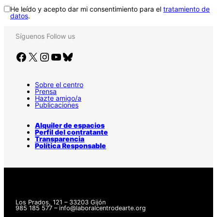
He leído y acepto dar mi consentimiento para el
tratamiento de
datos
.
Síguenos
Follow us
Facebook
X
Instagram
YouTube
Bluesky
Sobre el centro
Prensa
Hazte amigo/a
Publicaciones
Alquiler de espacios
Perfil del contratante
Transparencia
Política Responsable
Los Prados, 121 – 33203 Gijón
985 185 577 – info@laboralcentrodearte.org