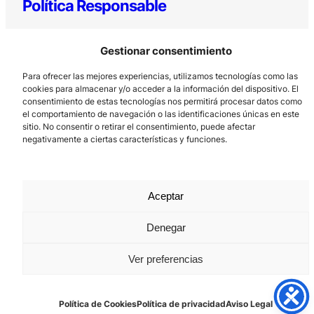
Política Responsable
Gestionar consentimiento
Para ofrecer las mejores experiencias, utilizamos tecnologías como las
cookies para almacenar y/o acceder a la información del dispositivo. El
consentimiento de estas tecnologías nos permitirá procesar datos como
el comportamiento de navegación o las identificaciones únicas en este
sitio. No consentir o retirar el consentimiento, puede afectar
Los Prados, 121 – 33203 Gijón
negativamente a ciertas características y funciones.
985 185 577 – info@laboralcentrodearte.org
Contacto
Aceptar
Canal Interno
Aviso Legal
Denegar
Política de privacidad
Ver preferencias
Política de Cookies
Política de Cookies
Política de privacidad
Aviso Legal