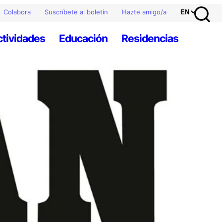
Colabora
Suscríbete al boletín
Hazte amigo/a
ctividades
Educación
Residencias