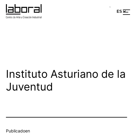
Saltar
al
contenido
Instituto Asturiano de la
Juventud
Publicado
en