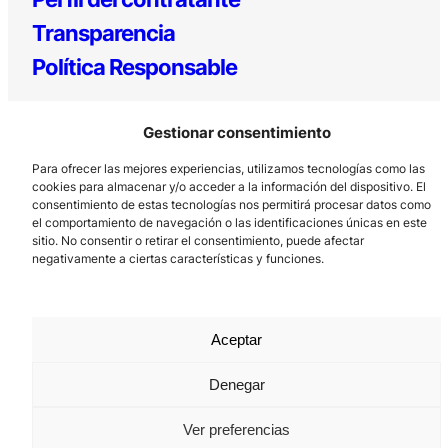
Transparencia
Política Responsable
Gestionar consentimiento
Para ofrecer las mejores experiencias, utilizamos tecnologías como las
cookies para almacenar y/o acceder a la información del dispositivo. El
consentimiento de estas tecnologías nos permitirá procesar datos como
el comportamiento de navegación o las identificaciones únicas en este
sitio. No consentir o retirar el consentimiento, puede afectar
Los Prados, 121 – 33203 Gijón
negativamente a ciertas características y funciones.
985 185 577 – info@laboralcentrodearte.org
Contacto
Aceptar
Canal Interno
Aviso Legal
Denegar
Política de privacidad
Ver preferencias