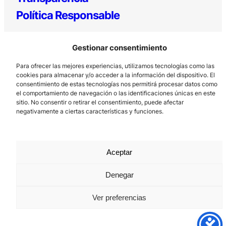
Política Responsable
Gestionar consentimiento
Para ofrecer las mejores experiencias, utilizamos tecnologías como las
cookies para almacenar y/o acceder a la información del dispositivo. El
consentimiento de estas tecnologías nos permitirá procesar datos como
el comportamiento de navegación o las identificaciones únicas en este
sitio. No consentir o retirar el consentimiento, puede afectar
Los Prados, 121 – 33203 Gijón
negativamente a ciertas características y funciones.
985 185 577 – info@laboralcentrodearte.org
Contacto
Aceptar
Canal Interno
Aviso Legal
Denegar
Política de privacidad
Ver preferencias
Política de Cookies