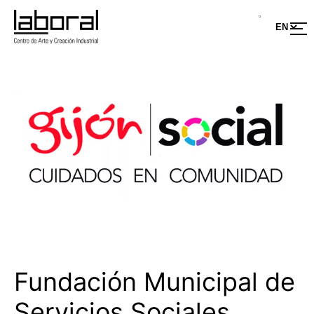
Saltar
al
contenido
Fundación Municipal de
Servicios Sociales