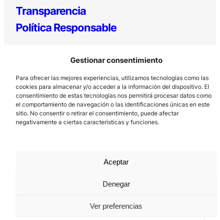
Transparencia
Política Responsable
Gestionar consentimiento
Para ofrecer las mejores experiencias, utilizamos tecnologías como las
cookies para almacenar y/o acceder a la información del dispositivo. El
consentimiento de estas tecnologías nos permitirá procesar datos como
el comportamiento de navegación o las identificaciones únicas en este
sitio. No consentir o retirar el consentimiento, puede afectar
Los Prados, 121 – 33203 Gijón
negativamente a ciertas características y funciones.
985 185 577 – info@laboralcentrodearte.org
Contacto
Aceptar
Canal Interno
Aviso Legal
Denegar
Política de privacidad
Ver preferencias
Política de Cookies