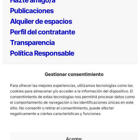
Publicaciones
Alquiler de espacios
Perfil del contratante
Transparencia
Política Responsable
Gestionar consentimiento
Para ofrecer las mejores experiencias, utilizamos tecnologías como las
cookies para almacenar y/o acceder a la información del dispositivo. El
consentimiento de estas tecnologías nos permitirá procesar datos como
el comportamiento de navegación o las identificaciones únicas en este
Los Prados, 121 – 33203 Gijón
sitio. No consentir o retirar el consentimiento, puede afectar
negativamente a ciertas características y funciones.
985 185 577 – info@laboralcentrodearte.org
Contacto
Canal Interno
Aceptar