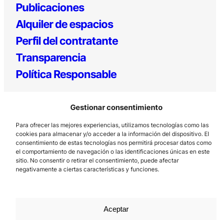
Publicaciones
Alquiler de espacios
Perfil del contratante
Transparencia
Política Responsable
Gestionar consentimiento
Para ofrecer las mejores experiencias, utilizamos tecnologías como las
cookies para almacenar y/o acceder a la información del dispositivo. El
consentimiento de estas tecnologías nos permitirá procesar datos como
el comportamiento de navegación o las identificaciones únicas en este
sitio. No consentir o retirar el consentimiento, puede afectar
Los Prados, 121 – 33203 Gijón
negativamente a ciertas características y funciones.
985 185 577 – info@laboralcentrodearte.org
Contacto
Canal Interno
Aceptar