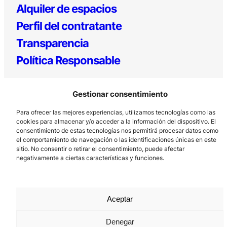
Alquiler de espacios
Perfil del contratante
Transparencia
Política Responsable
Gestionar consentimiento
Para ofrecer las mejores experiencias, utilizamos tecnologías como las
cookies para almacenar y/o acceder a la información del dispositivo. El
consentimiento de estas tecnologías nos permitirá procesar datos como
el comportamiento de navegación o las identificaciones únicas en este
sitio. No consentir o retirar el consentimiento, puede afectar
Los Prados, 121 – 33203 Gijón
negativamente a ciertas características y funciones.
985 185 577 – info@laboralcentrodearte.org
Contacto
Canal Interno
Aceptar
Aviso Legal
Denegar