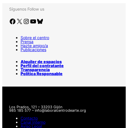
Síguenos
Follow us
Facebook
X
Instagram
YouTube
Bluesky
Sobre el centro
Prensa
Hazte amigo/a
Publicaciones
Alquiler de espacios
Perfil del contratante
Transparencia
Política Responsable
Los Prados, 121 – 33203 Gijón
985 185 577 – info@laboralcentrodearte.org
Contacto
Canal Interno
Aviso Legal