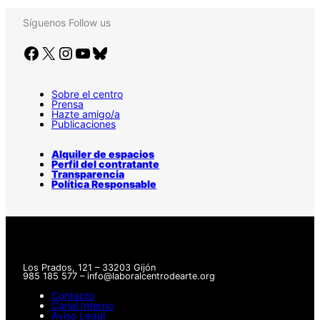
Síguenos
Follow us
Facebook
X
Instagram
YouTube
Bluesky
Sobre el centro
Prensa
Hazte amigo/a
Publicaciones
Alquiler de espacios
Perfil del contratante
Transparencia
Política Responsable
Los Prados, 121 – 33203 Gijón
985 185 577 – info@laboralcentrodearte.org
Contacto
Canal Interno
Aviso Legal