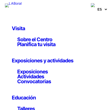
Saltar
al
contenido
Visita
Sobre el Centro
Planifica tu visita
Duro Felguera
Exposiciones y actividades
Exposiciones
Actividades
Convocatorias
Educación
Publicado
en
Talleres
por